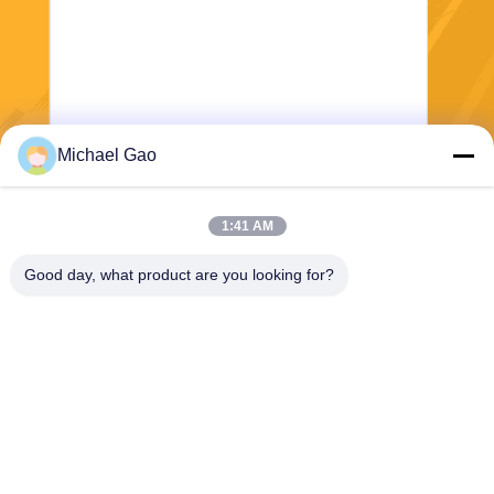
Michael Gao
Envoyez
1:41 AM
Good day, what product are you looking for?
Haining FengCai Textile Co.,Ltd.
ensonlu@live.cn
86--13750792529
bâtiment 8, no.5 route qingc
huan, ville de xieqiao, Hainin