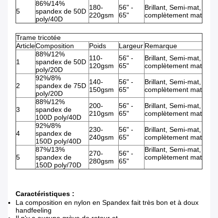
86%/14%
180-
56" -
Brillant, Semi-mat,
5
spandex de 50D
220gsm
65"
complètement mat
poly/40D
Trame tricotée
Article
Composition
Poids
Largeur
Remarque
88%/12%
110-
56" -
Brillant, Semi-mat,
1
spandex de 50D
120gsm
65"
complètement mat
poly/20D
92%/8%
140-
56" -
Brillant, Semi-mat,
2
spandex de 75D
150gsm
65"
complètement mat
poly/20D
88%/12%
200-
56" -
Brillant, Semi-mat,
3
spandex de
210gsm
65"
complètement mat
100D poly/40D
92%/8%
230-
56" -
Brillant, Semi-mat,
4
spandex de
240gsm
65"
complètement mat
150D poly/40D
87%/13%
Brillant, Semi-mat,
270-
56" -
5
spandex de
complètement mat
280gsm
65"
150D poly/70D
Caractéristiques :
La composition en nylon en Spandex fait très bon et à doux
handfeeling