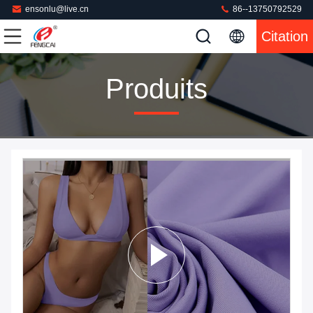
ensonlu@live.cn
86--13750792529
Citation
Produits