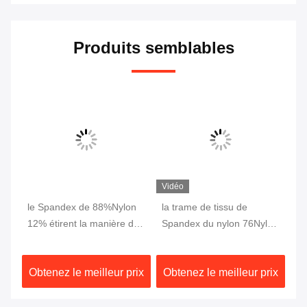
Produits semblables
Vidéo
 80
le Spandex de 88%Nylon
la trame de tissu de
Co
e
12% étirent la manière du
Spandex du nylon 76Nylon
co
tissu 70D 4 pour des
24 a tricoté Dri a adapté le
Sp
m
pantalons de pantalon de
couplage 230gsm
co
ix
Obtenez le meilleur prix
Obtenez le meilleur prix
Ob
vêtements
respirable de tissu
gu