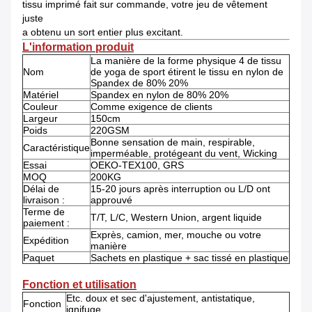
tissu imprimé fait sur commande, votre jeu de vêtement
juste
a obtenu un sort entier plus excitant.
L'information produit
La manière de la forme physique 4 de tissu
Nom
de yoga de sport étirent le tissu en nylon de
Spandex de 80% 20%
Matériel
Spandex en nylon de 80% 20%
Couleur
Comme exigence de clients
Largeur
150cm
Poids
220GSM
Bonne sensation de main, respirable,
Caractéristique
imperméable, protégeant du vent, Wicking
Essai
OEKO-TEX100, GRS
MOQ
200KG
Délai de
15-20 jours après interruption ou L/D ont
livraison :
approuvé
Terme de
T/T, L/C, Western Union, argent liquide
paiement :
Exprès, camion, mer, mouche ou votre
Expédition
manière
Paquet
Sachets en plastique + sac tissé en plastique
Fonction et utilisation
Etc. doux et sec d'ajustement, antistatique,
Fonction
ignifuge