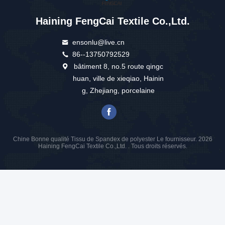
Haining FengCai Textile Co.,Ltd.
ensonlu@live.cn
86--13750792529
bâtiment 8, no.5 route qingc
huan, ville de xieqiao, Hainin
g, Zhejiang, porcelaine
Chine Bonne qualité Tissu de Spandex de polyester Le fournisseur. 2026
Haining FengCai Textile Co.,Ltd. . Tous droits réservés.