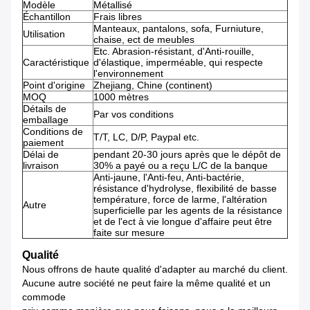
Modèle
Métallisé
Échantillon
Frais libres
Manteaux, pantalons, sofa, Furniuture,
Utilisation
chaise, ect de meubles
Etc. Abrasion-résistant, d'Anti-rouille,
Caractéristique
d'élastique, imperméable, qui respecte
l'environnement
Point d'origine
Zhejiang, Chine (continent)
MOQ
1000 mètres
Détails de
Par vos conditions
emballage
Conditions de
T/T, LC, D/P, Paypal etc.
paiement
Délai de
pendant 20-30 jours après que le dépôt de
livraison
30% a payé ou a reçu L/C de la banque
Anti-jaune, l'Anti-feu, Anti-bactérie,
résistance d'hydrolyse, flexibilité de basse
température, force de larme, l'altération
Autre
superficielle par les agents de la résistance
et de l'ect à vie longue d'affaire peut être
faite sur mesure
Qualité
Nous offrons de haute qualité d'adapter au marché du client.
Aucune autre société ne peut faire la même qualité et un
commode