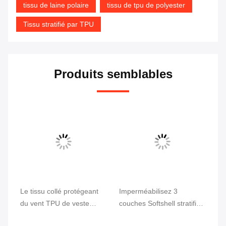
tissu de laine polaire
tissu de tpu de polyester
Tissu stratifié par TPU
Produits semblables
Le tissu collé protégeant
Imperméabilisez 3
Re
du vent TPU de veste
couches Softshell stratifié
im
d'hiver de Softshell a
par tissu enduit par TPU
co