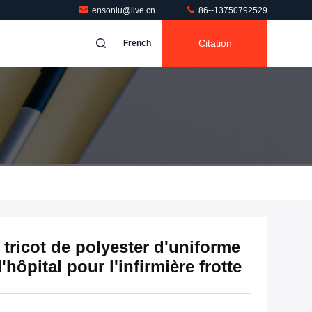
ensonlu@live.cn
86--13750792529
Citation
French
 tricot de polyester d'uniforme
hôpital pour l'infirmière frotte