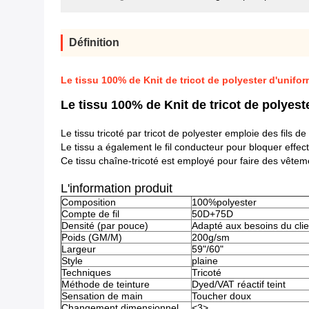
Définition
Le tissu 100% de Knit de tricot de polyester d'uniform
Le tissu 100% de Knit de tricot de polyeste
Le tissu tricoté par tricot de polyester emploie des fils 
Le tissu a également le fil conducteur pour bloquer effect
Ce tissu chaîne-tricoté est employé pour faire des vêtemen
L'information produit
Composition
100%polyester
Compte de fil
50D+75D
Densité (par pouce)
Adapté aux besoins du clie
Poids (GM/M)
200g/sm
Largeur
59"/60"
Style
plaine
Techniques
Tricoté
Méthode de teinture
Dyed/VAT réactif teint
Sensation de main
Toucher doux
Changement dimensionnel
<3>