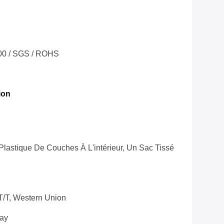
00 / SGS / ROHS
ion
lastique De Couches À L'intérieur, Un Sac Tissé
 T/T, Western Union
ay