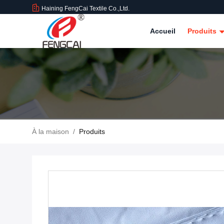
Haining FengCai Textile Co.,Ltd.
Accueil
Produits
À la maison
/
Produits