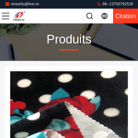
ensonlu@live.cn
86--13750792529
Citation
Produits