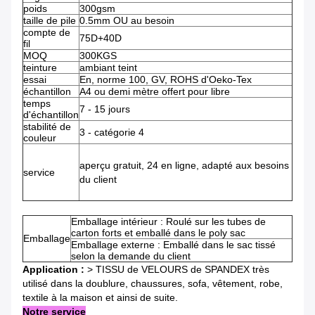
poids
300gsm
taille de pile
0.5mm OU au besoin
compte de
75D+40D
fil
MOQ
300KGS
teinture
ambiant teint
essai
En, norme 100, GV, ROHS d'Oeko-Tex
échantillon
A4 ou demi mètre offert pour libre
temps
7 -
15 jours
d'échantillon
stabilité de
3 -
catégorie 4
couleur
aperçu gratuit, 24 en ligne, adapté aux besoins
service
du client
Emballage intérieur : Roulé sur les tubes de
carton forts et emballé dans le poly sac
Emballage
Emballage externe : Emballé dans le sac tissé
selon la demande du client
Application :
> TISSU de VELOURS de SPANDEX très
utilisé dans la doublure, chaussures, sofa, vêtement, robe,
textile à la maison et ainsi de suite.
Notre service