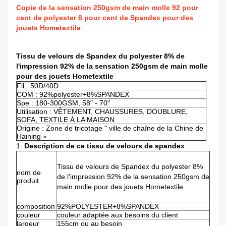
Copie de la sensation 250gsm de main molle 92 pour
cent de polyester 8 pour cent de Spandex pour des
jouets Hometextile
Tissu de velours de Spandex du polyester 8% de
l'impression 92% de la sensation 250gsm de main molle
pour des jouets Hometextile
Fil : 50D/40D
COM : 92%polyester+8%SPANDEX
Spe : 180-300GSM, 58" - 70"
Utilisation : VÊTEMENT, CHAUSSURES, DOUBLURE,
SOFA, TEXTILE À LA MAISON
Origine : Zone de tricotage " ville de chaîne de la Chine de
Haining »
1.
Description de ce tissu de velours de spandex
Tissu de velours de Spandex du polyester 8%
nom de
de l'impression 92% de la sensation 250gsm de
produit
main molle pour des jouets Hometextile
composition
92%POLYESTER+8%SPANDEX
couleur
couleur adaptée aux besoins du client
largeur
155cm ou au besoin