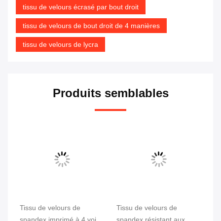
tissu de velours écrasé par bout droit
tissu de velours de bout droit de 4 manières
tissu de velours de lycra
Produits semblables
Tissu de velours de
Tissu de velours de
Ti
ns,
spandex imprimé à 4 voies
spandex résistant aux
à 