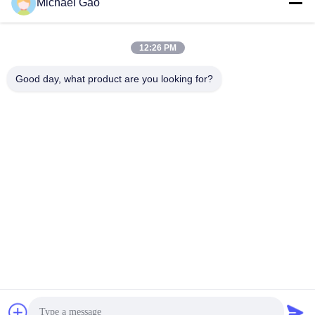
Michael Gao
Envoyez
12:26 PM
Good day, what product are you looking for?
Haining FengCai Textile Co.,Ltd.
ensonlu@live.cn
86--13750792529
bâtiment 8, no.5 route qingc
huan, ville de xieqiao, Hainin
g, Zhejiang, porcelaine
Chine Bonne qualité Tissu de Spandex de polyester Le fournisseur. 2026
Haining FengCai Textile Co.,Ltd. . Tous droits réservés.