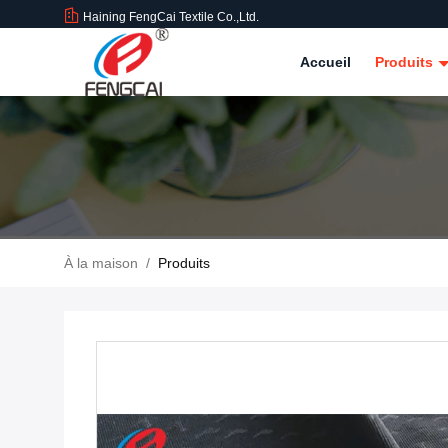
Haining FengCai Textile Co.,Ltd.
Accueil
Produits
À la maison
/
Produits