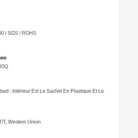
00 / SGS / ROHS
ion
MOQ
rd : Intérieur Est Le Sachet En Plastique Et Le
 T/T, Western Union