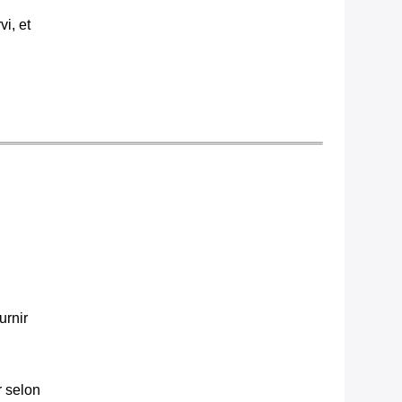
i, et
urnir
r selon