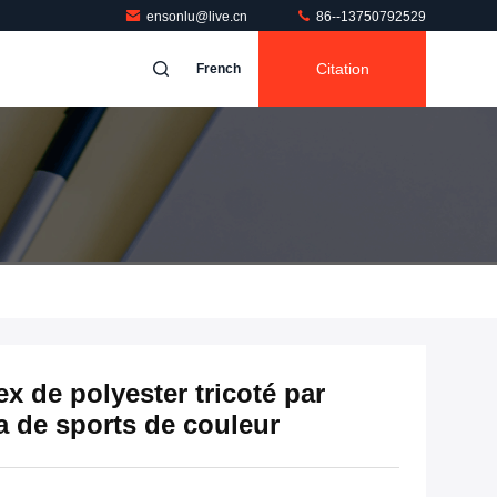
ensonlu@live.cn
86--13750792529
Citation
French
x de polyester tricoté par
ra de sports de couleur