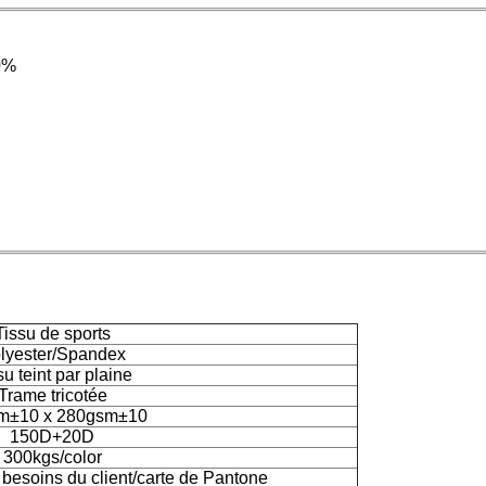
0%
Tissu de sports
lyester/Spandex
su teint par plaine
Trame tricotée
m±10 x 280gsm±10
150D+20D
300kgs/color
besoins du client/carte de Pantone