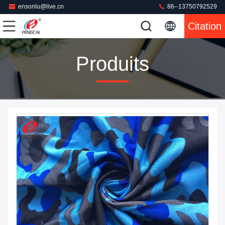
ensonlu@live.cn
86--13750792529
Citation
Produits