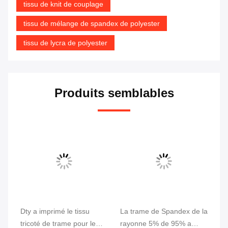
tissu de knit de couplage
tissu de mélange de spandex de polyester
tissu de lycra de polyester
Produits semblables
Dty a imprimé le tissu
La trame de Spandex de la
10
tricoté de trame pour le
rayonne 5% de 95% a
de