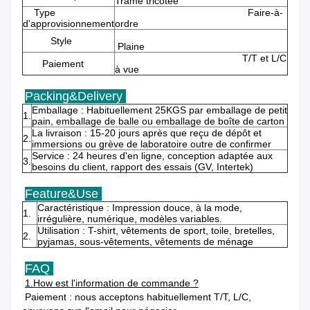
Trame tricotée
Type
Faire-à-
d'approvisionnement
ordre
Style
Plaine
T/T et L/C
Paiement
à vue
Packing&Delivery
Emballage : Habituellement 25KGS par emballage de petit
1.
pain, emballage de balle ou emballage de boîte de carton
La livraison : 15-20 jours après que reçu de dépôt et
2.
immersions ou grève de laboratoire outre de confirmer
Service : 24 heures d'en ligne, conception adaptée aux
3.
besoins du client, rapport des essais (GV, Intertek)
Feature&Use
Caractéristique : Impression douce, à la mode,
1.
irrégulière, numérique, modèles variables.
Utilisation : T-shirt, vêtements de sport, toile, bretelles,
2.
pyjamas, sous-vêtements, vêtements de ménage
FAQ
1.How est l'information de commande ?
Paiement : nous acceptons habituellement T/T, L/C,