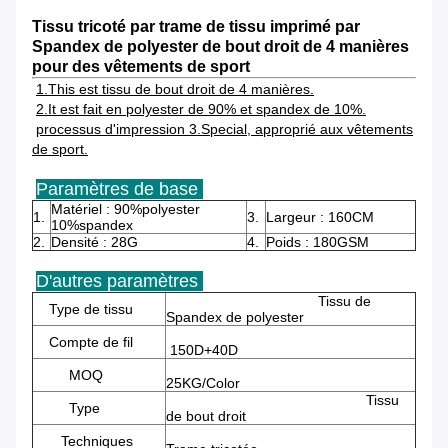
Tissu tricoté par trame de tissu imprimé par
Spandex de polyester de bout droit de 4 manières
pour des vêtements de sport
1.This est tissu de bout droit de 4 manières.
2.It est fait en polyester de 90% et spandex de 10%.
processus d'impression 3.Special, approprié aux vêtements
de sport.
Paramètres de base
Matériel : 90%polyester
1.
3.
Largeur : 160CM
10%spandex
2.
Densité : 28G
4.
Poids : 180GSM
D'autres paramètres
Tissu de
Type de tissu
Spandex de polyester
Compte de fil
150D+40D
MOQ
25KG/Color
Tissu
Type
de bout droit
Techniques