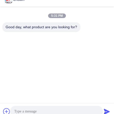
Envoyez
5:31 PM
Good day, what product are you looking for?
Haining FengCai Textile Co.,Ltd.
ensonlu@live.cn
86--13750792529
bâtiment 8, no.5 route qingc
huan, ville de xieqiao, Hainin
g, Zhejiang, porcelaine
Chine Bonne qualité Tissu de Spandex de polyester Le fournisseur. 2026
Haining FengCai Textile Co.,Ltd. . Tous droits réservés.