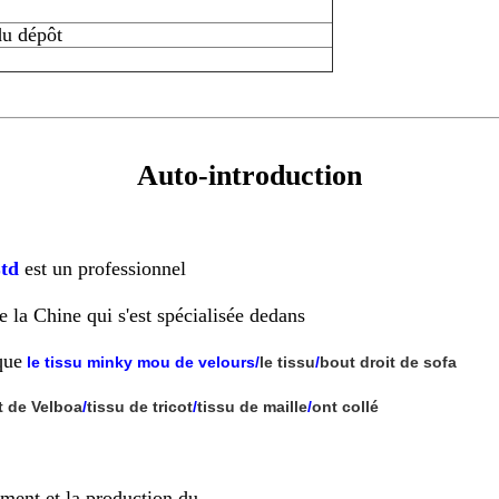
du dépôt
Auto-introduction
Ltd
est un professionnel
e la Chine qui s'est spécialisée dedans
que
le tissu minky mou de velours
/
le tissu
/
bout droit de
sofa
t de
Velboa
/
tissu de tricot
/
tissu de maille
/
ont collé
ment et la production du