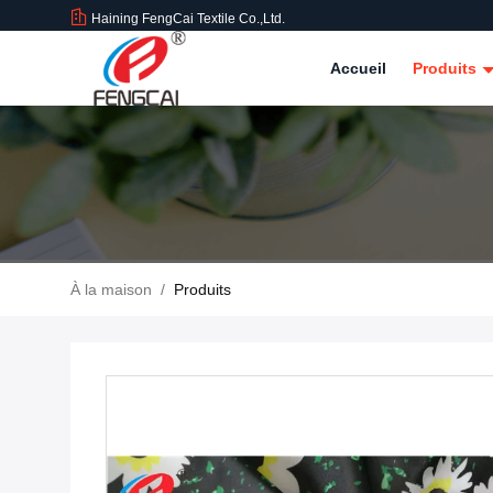
Haining FengCai Textile Co.,Ltd.
Accueil
Produits
À la maison
/
Produits