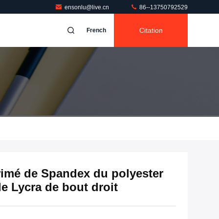
ensonlu@live.cn
86--13750792529
Citation
French
primé de Spandex du polyester
de Lycra de bout droit