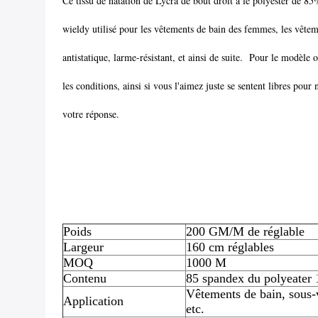
Ce tissu de natation de Lycra de bout droit a le polyester de 85
wieldy utilisé pour les vêtements de bain des femmes, les vêteme
antistatique, larme-résistant, et ainsi de suite. Pour le modèle
les conditions, ainsi si vous l'aimez juste se sentent libres pour
votre réponse.
Poids
200 GM/M de réglable
Largeur
160 cm réglables
MOQ
1000 M
Contenu
85 spandex du polyeater 
Vêtements de bain, sous-
Application
etc.