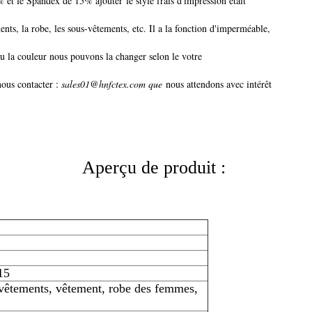
% et le Spandex de 15% ajouter le style frais d'impression était
nts, la robe, les sous-vêtements, etc. Il a la fonction d'imperméable,
 ou la couleur nous pouvons la changer selon le votre
 nous contacter :
sales01@hnfctex.com que
nous attendons avec intérêt
Aperçu de produit :
15
vêtements, vêtement, robe des femmes,