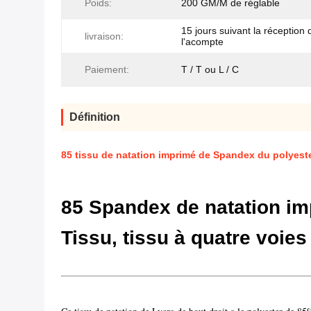
Poids:
200 GM/M de réglable
15 jours suivant la réception 
livraison:
l'acompte
Paiement:
T / T ou L / C
Définition
85 tissu de natation imprimé de Spandex du polyester
85 Spandex de natation im
Tissu, tissu à quatre 