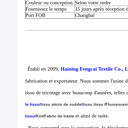
Couleur ou conception
Selon votre ordre
Fournissez le temps
15 jours après réception 
Port FOB
Changhaï
Établi en 2009,
Haining Fengcai Textile Co., 
fabrication et exportateur. Nous sommes l'usine d
tissu de tricotage avec beaucoup d'années, telles 
le tissu
/
tissu micro de suède
/
tissu
tissu
/Fluorescen
et ainsi de suite.
tissu
/
KnitFabric de trame
Nous concered avec la conception, le développe