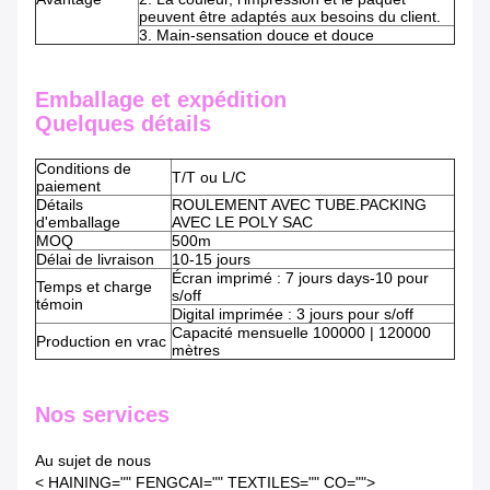
peuvent être adaptés aux besoins du client.
3. Main-sensation douce et douce
Emballage et expédition
Quelques détails
Conditions de
T/T ou L/C
paiement
Détails
ROULEMENT AVEC TUBE.PACKING
d'emballage
AVEC LE POLY SAC
MOQ
500m
Délai de livraison
10-15 jours
Écran imprimé : 7 jours days-10 pour
Temps et charge
s/off
témoin
Digital imprimée : 3 jours pour s/off
Capacité mensuelle 100000 | 120000
Production en vrac
mètres
Nos services
Au sujet de nous
< HAINING="" FENGCAI="" TEXTILES="" CO="">