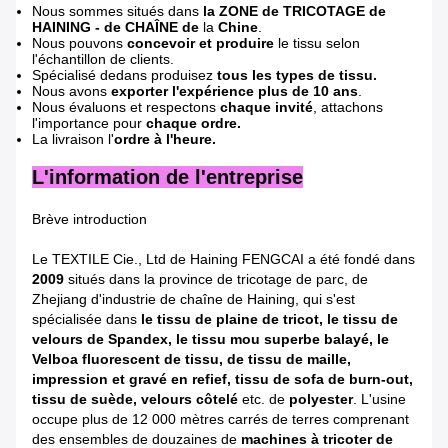
Nous sommes situés dans
la ZONE de TRICOTAGE de
HAINING - de CHAÎNE de
la
Chine
.
Nous pouvons
concevoir et produire
le tissu selon
l'échantillon de clients.
Spécialisé dedans produisez
tous les types de tissu.
Nous avons
exporter l'expérience plus de 10 ans
.
Nous évaluons et respectons
chaque invité
, attachons
l'importance pour
chaque ordre.
La livraison l'
ordre à l'heure.
L'information de l'entreprise
Brève introduction
Le TEXTILE Cie., Ltd de Haining FENGCAI a été fondé dans
2009
situés dans la province de tricotage de parc, de
Zhejiang d'industrie de chaîne de Haining, qui s'est
spécialisée dans
le tissu de plaine de tricot, le tissu de
velours de Spandex, le tissu mou superbe balayé, le
Velboa fluorescent de tissu, de tissu de maille,
impression et gravé en refief, tissu de sofa de burn-out,
tissu de suède, velours côtelé
etc. de
polyester
. L'usine
occupe plus de 12 000 mètres carrés de terres comprenant
des ensembles de douzaines de
machines à tricoter de