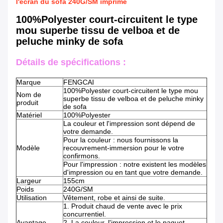
l'écran du sofa 240G/SM imprimé
100%Polyester court-circuitent le type
mou superbe tissu de velboa et de
peluche minky de sofa
Détails de spécifications :
Marque
FENGCAI
100%Polyester court-circuitent le type mou
Nom de
superbe tissu de velboa et de peluche minky
produit
de sofa
Matériel
100%Polyester
La couleur et l'impression sont dépend de
votre demande.
Pour la couleur : nous fournissons la
Modèle
recouvrement-immersion pour le votre
confirmons.
Pour l'impression : notre existent les modèles
d'impression ou en tant que votre demande.
Largeur
155cm
Poids
240G/SM
Utilisation
Vêtement, robe et ainsi de suite.
1. Produit chaud de vente avec le prix
concurrentiel.
Avantage
2. La couleur, l'impression et le paquet