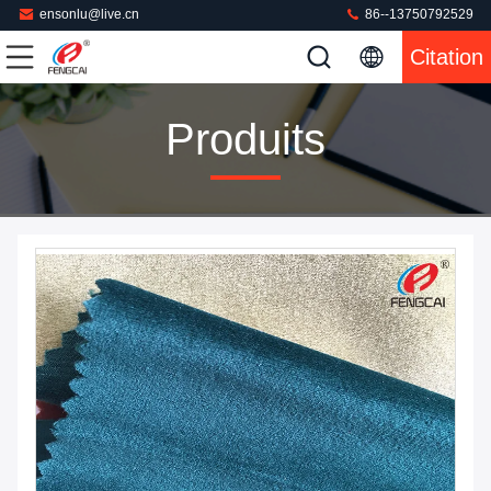
ensonlu@live.cn
86--13750792529
Citation
Produits