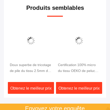
Produits semblables
Doux superbe de tricotage
Certification 100% micro
Ti
de pile du tissu 2.5mm de
du tissu OEKO de peluche
de
e
peluche de Minky de
de Minky de bulle
fa
s
polyester de chaîne
d'ouatine de polyester
de
ix
Obtenez le meilleur prix
Obtenez le meilleur prix
Ob
de
Envoyez votre enquête