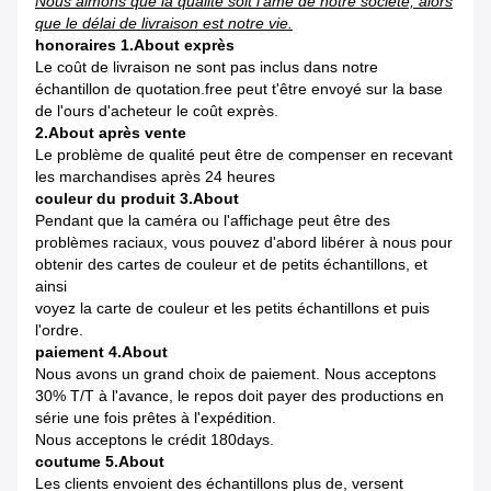
Nous aimons que la qualité soit l'âme de notre société, alors
que le délai de livraison est notre vie.
honoraires 1.About exprès
Le coût de livraison ne sont pas inclus dans notre
échantillon
de quotation.free peut t'être envoyé sur la base
de
l'
ours d'acheteur le coût exprès.
2.About après vente
Le problème de qualité peut être de compenser en recevant
les marchandises après 24 heures
couleur du produit 3.About
Pendant que la caméra ou l'affichage peut être des
problèmes raciaux, vous pouvez d'abord libérer à nous pour
obtenir
des cartes de couleur et de petits échantillons, et
ainsi
voyez la carte de couleur et les petits échantillons et puis
l'ordre.
paiement 4.About
Nous avons un grand choix de paiement. Nous acceptons
30% T/T à l'avance,
le repos doit payer des productions en
série une fois prêtes à
l'
expédition.
Nous acceptons le crédit 180days.
coutume 5.About
Les clients envoient des échantillons plus de, versent