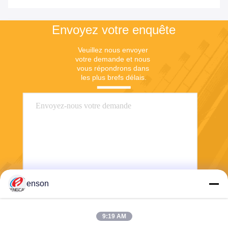
Envoyez votre enquête
Veuillez nous envoyer 
votre demande et nous 
vous répondrons dans 
les plus brefs délais.
enson
Envoyez
9:19 AM