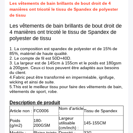
Les vêtements de bain brillants de bout droit de 4
manières ont tricoté le tissu de Spandex de polyester
de tissu
Les vêtements de bain brillants de bout droit de
4 manières ont tricoté le tissu de Spandex de
polyester de tissu
1.
La composition est spandex de polyester et de 15% de
85%, matériel de haute qualité.
2. Le compte de fil est 50D+40D.
3. La largeur est de 145cm à 155cm et le poids est 180gsm
à 200gsm. Ceux-ci tous peuvent être adaptés aux besoins
du client.
4.Fabric peut être transformé en imperméable,
ignifuge,
wicking et ainsi de suite.
5.This est le meilleur tissu pour faire des vêtements de bain,
vêtements de sport, robe.
Description de produit
Nom d'article
Article non :
FC0006
Tissu de Spandex
:
Largeur
Poids
180-
utilisable
145-155CM
(g/m2)
200GSM
(cm/inch) :
Modèle :
Plaine teinte
Densité :
32G