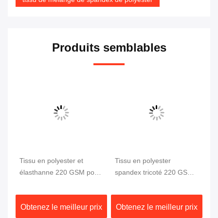
Produits semblables
4
Tissu en polyester et
Tissu en polyester
Ti
élasthanne 220 GSM pour
spandex tricoté 220 GSM
ex
our
maillots de bain et
extensible dans les 4 sens
GS
vêtements de sport
ix
Obtenez le meilleur prix
Obtenez le meilleur prix
Ob