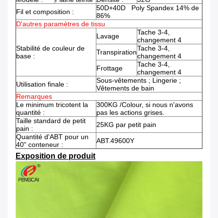
50D+40D Poly Spandex 14% de
Fil et composition :
86%
D'autres paramètres de tissu
Tache 3-4,
Lavage
changement 4
Stabilité de couleur de
Tache 3-4,
Transpiration
base :
changement 4
Tache 3-4,
Frottage
changement 4
Sous-vêtements ; Lingerie ;
Utilisation finale :
Vêtements de bain
Remarques
Le minimum tricotent la
300KG /Colour, si nous n'avons
quantité :
pas les actions grises.
Taille standard de petit
25KG par petit pain
pain :
Quantité d'ABT pour un
ABT.49600Y
40" conteneur :
Exposition de produit