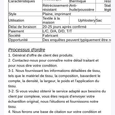
Caractéristiques
thermique
résist
Rétrécissement-
Anti-
Stabili
résistant
huile/poussière
légère
Style
Plaine, imprimant
Textile à la
Utilisation
Uphlostery
Sac
maison
Délai de livraison
20-25 jours après confirmé
Paiement
L/C, D/A, D/D, T/T
Société
Fabricant
Opportunité
Des enquêtes peuvent typiquement être répo
Processus d'ordre
1. Général d'offre de client des produits.
2. Contactez-nous pour connaître notre détail traitant et
pour nous dire votre condition.
3-1. Nous fournissant les informations détaillées de tissu,
tels que le matériel de tissu, la composition, bavardent le
compte, la densité, la largeur, le poids et l'application du
tissu.
3-2. Si vous voulez obtenir le service adapté aux besoins du
client par complexe, vous êtes requis d'envoyer votre
échantillon original, nous l'étudions et fournissons notre
tissu.
4. Nous ferons une base de citation sur votre condition et