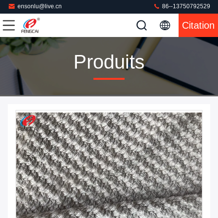
ensonlu@live.cn
86--13750792529
Citation
Produits