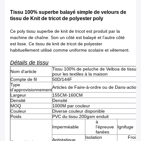
Tissu 100% superbe balayé simple de velours de
tissu de Knit de tricot de polyester poly
Ce poly tissu superbe de knit de tricot est produit par la
machine de chaîne. Son un côté est balayé et l'autre côté
est lisse. Ce tissu de knit de tricot de polyester
habituellement utilisé comme uniforme scolaire et vêtement.
Détails de tissu
Tissu 100% de peluche de Velboa de tissu de
Nom d'article
pour les textiles à la maison
Compte de fil
50D/144F
Type
Articles de Faire-à-ordre ou de Dans-actions
d'approvisionnement
Largeur
155CM-160CM
Densité
Densité
MOQ
1000M par couleur
Couleur
Diverse couleur disponible
Poids
PVC du tissu 200gsm enduit
à
Imperméable
l'épreuve
Ignifuge
fanées
Isolation
Froid-
Antistatique