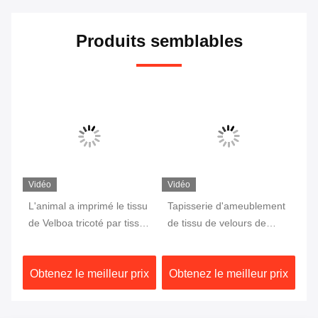
Produits semblables
Vidéo
Vidéo
Vi
su
L'animal a imprimé le tissu
Tapisserie d'ameublement
Te
de
de Velboa tricoté par tissu
de tissu de velours de
ti
balayé par velours de
polyester de Velboa de
po
n
polyester pour le jouet
peluche d'impression de
d'
ix
Obtenez le meilleur prix
Obtenez le meilleur prix
Ob
léopard balayée d'un côté
fo