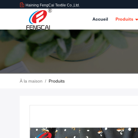
Haining FengCai Textile Co.,Ltd.
Accueil
Produits
À la maison
/
Produits