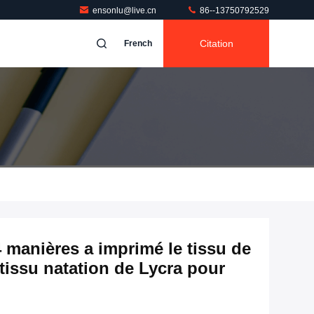
ensonlu@live.cn
86--13750792529
Citation
French
4 manières a imprimé le tissu de
tissu natation de Lycra pour