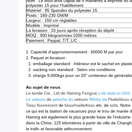
Nom : Le bout droit Digtial de 4 manières a imprimé 85 l
polyester 15 pour l'habillement
Matériel : 85 Spandex du polyester 15
Poids : 180-230 GM/M
Largeur : 150 cm réglables
Modèle : Imprimé
La livraison : 15 jours après réception du dépôt
MOQ : 300 kilogrammes 1000 mètres
Paiement : Paypal, T/T, L/C
1.
Capacité d'approvisionnement : 60000 M par jour
2.
Paquet et livraison :
1. emballage standard : Intérieur est le sachet en plasti
2. oacking non standard : Selon vos conditions.
3. charge 9,000kgs pour un 20" conteneur de généralis
Au sujet de nous
Le textile Cie., Ltd de Haining Fengcai
a été établi en 2009.
Le velours
de
peluche du
velours
/Minky de
l'
Italie
/
doux s
Tissu
fluorescent
de
tissu
/
maille
/
tissu
etc. de
sofa
. Notre
ce qui est la station de vacances pour le trou de marée d
Haining est également la plus grande base de l'industrie
dans la Chine, 125 kilomètres à partir de ville de Changh
le trafic et favorable withconvenient.