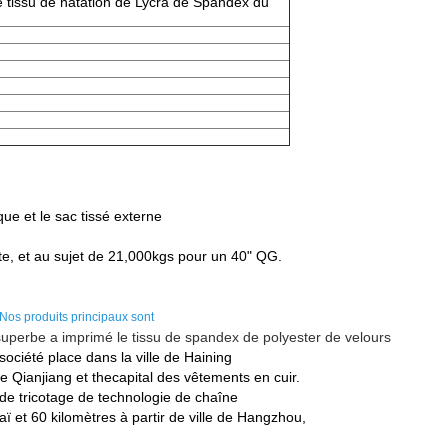
e tissu de natation de Lycra de Spandex du
que et le sac tissé externe
te, et au sujet de 21,000kgs pour un 40" QG.
 Nos produits principaux sont
uperbe a imprimé le
tissu de spandex de polyester de
velours
 société place dans la ville de Haining
e Qianjiang et thecapital des vêtements en cuir.
 de tricotage de technologie de chaîne
aï et 60 kilomètres à partir de ville de Hangzhou,